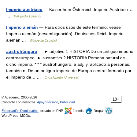
Imperio austríaco
— Kaiserthum Österreich Imperio Austríaco ←
…
Wikipedia Español
Imperio alemán
— Para otros usos de este término, véase
Imperio alemán (desambiguación). Deutsches Reich Imperio
alemán …
Wikipedia Español
austrohúngaro
— ► adjetivo 1 HISTORIA De un antiguo imperio
centroeuropeo. ► sustantivo 2 HISTORIA Persona natural de
dicho imperio. * * * austrohúngaro, a adj. y, aplicado a personas,
también n. De un antiguo imperio de Europa central formado por
el imperio de… …
Enciclopedia Universal
© Academic, 2000-2026
18+
Contacte con nosotros:
Apoyo técnico
,
Publicidad
Exportación Diccionarios
, creado en PHP,
Joomla,
Drupal,
WordPress, MODx.