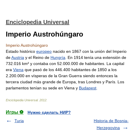
Enciclopedia Universal
Imperio Austrohúngaro
Imperio Austrohúngaro
Estado histórico
europeo
nacido en 1867 con la unión del Imperio
de
Austria
y el Reino de
Hungría
. En 1914 tenía una extensión de
732.016 km² y contaba con 52.000.000 de habitantes. La capital
era
Viena
que pasó de los 446.400 habitantes de 1850 a los
2.200.000 en vísperas de la Gran Guerra siendo entonces la
tercera ciudad más grande de Europa, tras Londres y París. Los
parlamentos tenían su sede en Viena y
Budapest
.
Enciclopedia Universal
.
2012
.
Игры ⚽
Нужно сделать НИР?
Turia
Historia de Bosnia-
Herzegovina