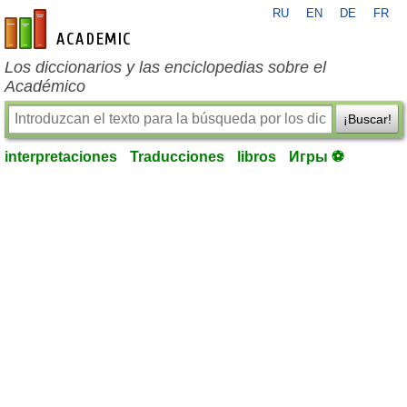
RU
EN
DE
FR
es-academic.com
Los diccionarios y las enciclopedias sobre el
Académico
¡Buscar!
interpretaciones
Traducciones
libros
Игры ⚽